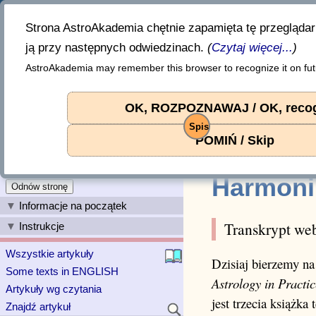
«
Akademia Astrologii
Strona AstroAkademia chętnie zapamięta tę przegląda
prowadzi
Wojciech Jóźwiak
ją przy następnych odwiedzinach.
(
Czytaj więcej...
)
AstroAkademia may remember this browser to recognize it on futu
2026-08-07 14:33:05.681 +00:00
Harmoniki wg Davida Hamblina
2024-05-16. Wojciech 
OK, ROZPOZNAWAJ / OK, reco
Dostęp: wolny.
Liczba czytań od 2024 r
Spis
Zaloguj
Harmoniki wg Davida 
POMIŃ / Skip
Rejestracja
☚ Binastria Słońce Ksi
Zaloguj przez Google
Harmoni
Odnów stronę
Informacje na początek
Transkrypt we
Instrukcje
Wszystkie artykuły
Dzisiaj bierzemy na
Some texts in ENGLISH
Astrology in Practic
Artykuły wg czytania
jest trzecia książka
Znajdź artykuł