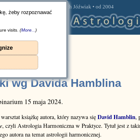
prowadzi
Wojciech Jóźwiak
• od 2004
rkę, żeby rozpoznawać
re visits.
(
More...
)
Jóźwiak. Cykl:
Binastrie
gnize
.: 251
Hamblina
ężyc
|
Binastria Księżyc Wenus ☛
ki wg Davida Hamblina
binarium 15 maja 2024.
David Hamblin
 warsztat książkę autora, który nazywa się
,
e
, czyli Astrologia Harmoniczna w Praktyce. Tytuł jest z tak
 tego autora na temat astrologii harmonicznej.