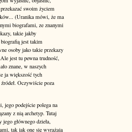
ogom wyjaśnić, objaśnić,
e przekazać swoim życiem
ików... (Uranika mówi, że ma
nanymi biografami, ze znanymi
azy, takie jakby
iografią jest takim
ne osoby jako takie przekazy
 Ale jest tu pewna trudność,
mało znane, w naszych
ie ja większość tych
 źródeł. Oczywiście poza
i, jego podejście polega na
ązany z nią archetyp. Tutaj
y jego głównego dzieła,
ami, tak jak one się wyrażają