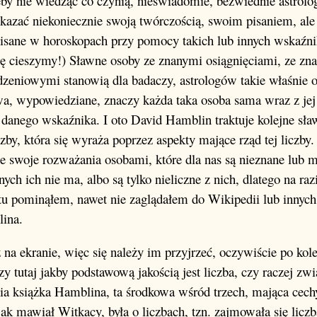
 żeby nie wiedząc co czynią, nieświadomie, bezwiednie astrol
ekazać niekoniecznie swoją twórczością, swoim pisaniem, al
apisane w horoskopach przy pomocy takich lub innych wskaźn
się cieszymy!) Sławne osoby ze znanymi osiągnięciami, ze z
eniowymi stanowią dla badaczy, astrologów takie właśnie ok
, wypowiedziane, znaczy każda taka osoba sama wraz z jej b
anego wskaźnika. I oto David Hamblin traktuje kolejne sław
czby, która się wyraża poprzez aspekty mające rząd tej liczby.
je swoje rozważania osobami, które dla nas są nieznane lub 
nych ich nie ma, albo są tylko nieliczne z nich, dlatego na raz
tu pominąłem, nawet nie zaglądałem do Wikipedii lub innych
ina.
ż na ekranie, więc się należy im przyjrzeć, oczywiście po kole
zy tutaj jakby podstawową jakością jest liczba, czy raczej zwi
a książka Hamblina, ta środkowa wśród trzech, mająca cech
jak mawiał Witkacy, była o liczbach, tzn. zajmowała się liczb