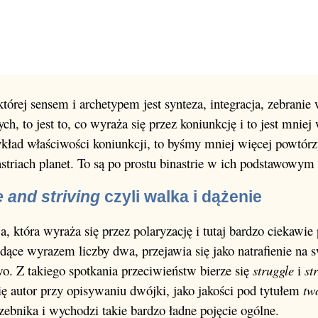
 której sensem i archetypem jest synteza, integracja, zebranie
, to jest to, co wyraża się przez koniunkcję i to jest mniej 
ład właściwości koniunkcji, to byśmy mniej więcej powtórzy
astriach planet. To są po prostu binastrie w ich podstawowym
e and striving
czyli walka i dążenie
, która wyraża się przez polaryzację i tutaj bardzo ciekawie 
ące wyrazem liczby dwa, przejawia się jako natrafienie na sw
o. Z takiego spotkania przeciwieństw bierze się
struggle
i
st
ię autor przy opisywaniu dwójki, jako jakości pod tytułem
tw
ebnika i wychodzi takie bardzo ładne pojęcie ogólne.