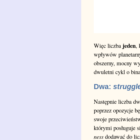
jeden
Więc liczba
,
wpływów planetarnych
obszerny, mocny wyk
dwuletni cykl o bin
Dwa:
struggl
Następnie liczba dwa
poprzez opozycje będ
swoje przeciwieństw
którymi posługuje s
ness
dodawać do licz