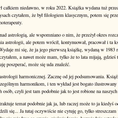
rł całkiem niedawno, w roku 2022. Książka wydana tuż przed
ysach czytałem, że był filologiem klasycznym, potem się prz
hoterapeuty.
nad astrologią, ale wspomniano o nim, że przeżył okres roz
ia astrologii, ale potem wrócił, kontynuował, pracował i ta k
. Wydaje mi się, że ja jego pierwszą książkę, wydaną w 1983
 czytałem, a nawet może mam, tylko że to lata mijają, gdzieś t
uję poszperać, może się uda znaleźć.
 astrologii harmonicznej. Zacznę od jej podsumowania. Książ
zególnym harmonikom, i ten wykład jest bogato ilustrowany
 osób, czyli jest tam podobnie jak to jest robione na naszych
raktuje temat podobnie jak ja, lub raczej może to ja kiedyś 
dzili się... Ja tutaj oczywiście nie cytuję go, tylko streszczam