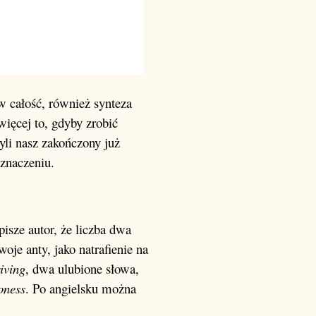
 w całość, również synteza
więcej to, gdyby zrobić
li nasz zakończony już
 znaczeniu.
pisze autor, że liczba dwa
oje anty, jako natrafienie na
riving
, dwa ulubione słowa,
oness
. Po angielsku można