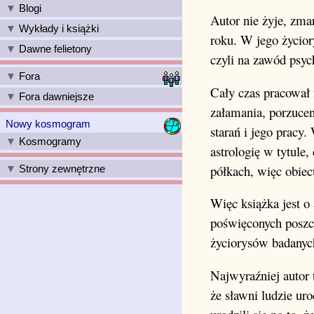
Blogi
Autor nie żyje, zma
Wykłady i książki
roku. W jego życior
Dawne felietony
czyli na zawód psyc
Fora
Cały czas pracował 
Fora dawniejsze
załamania, porzucen
Nowy kosmogram
starań i jego pracy
Kosmogramy
astrologię w tytule,
półkach, więc obiec
Strony zewnętrzne
Więc książka jest o
poświęconych poszc
życiorysów badanych
Najwyraźniej autor t
że sławni ludzie uro