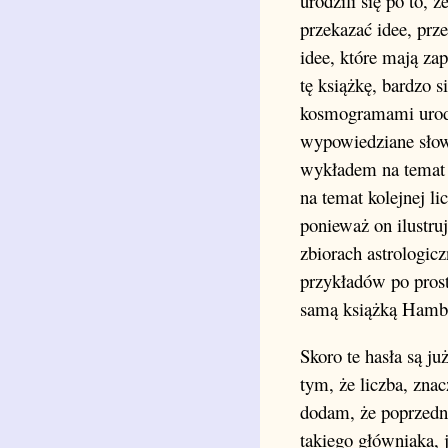
urodzili się po to,
przekazać idee, prz
idee, które mają z
tę książkę, bardzo 
kosmogramami urodz
wypowiedziane słowa
wykładem na temat d
na temat kolejnej li
ponieważ on ilustru
zbiorach astrologicz
przykładów po pros
samą książką Hambl
Skoro te hasła są ju
tym, że liczba, znac
dodam, że poprzedni
takiego główniaka, 