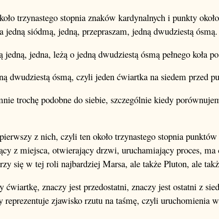
około trzynastego stopnia znaków kardynalnych i punkty około
na jedną siódmą, jedną, przepraszam, jedną dwudziestą ósmą.
żą jedną, jedna, leżą o jedną dwudziestą ósmą pełnego koła 
jedną dwudziestą ósmą, czyli jeden ćwiartka na siedem przed
mnie trochę podobne do siebie, szczególnie kiedy porównuje
 pierwszy z nich, czyli ten około trzynastego stopnia punktó
jący z miejsca, otwierający drzwi, uruchamiający proces, ma
rzy się w tej roli najbardziej Marsa, ale także Pluton, ale tak
y ćwiartkę, znaczy jest przedostatni, znaczy jest ostatni z 
y reprezentuje zjawisko rzutu na taśmę, czyli uruchomienia w