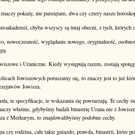
, znaczy pokażę, nie pamiętam, dwa czy cztery nasze horosko
roakademii, chyba wszyscy są tutaj obecni, z tych, których 
o, nowoczesność, wyglądanie nowego, oryginalność, osobnoś
gą.
Jowiszowe i Uraniczne. Kiedy występują razem, zostają spotę
licach Jowiszowych poruszamy się, to znaczy jest to już kt
przejawów Jowisza.
sła, te specyfikacje, te wskazania się powtarzają. Te cechy s
naczy właśnie, gdybyśmy badali binastrię Urana nie z Jowisz
za z Merkurym, to znajdowalibyśmy podobne cechy.
upa czy rodzina, całe takie gniazdo, prawda, binastrii, które p