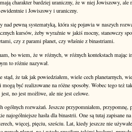
 mają charakter bardziej uraniczny, że w niej Jowiszowy, ale 
t ewidentnie i Jowiszowy i uraniczny.
my nad pewną systematyką, która się pojawia w naszych rozw
ocznych kursów, żeby wyraźnie w jakiś mocny, stanowczy spo
tami, czy z parami planet, czy właśnie z binastriami.
waham, bo wiem, że w różnych, w różnych kontekstach mając i
bym to różnie nazywał.
ze stąd, że tak jak powiedziałem, wiele cech planetarnych, wi
i mogą być realizowane na różne sposoby. Wobec tego też tak
est, no jest możliwe, ale nie jest celowe.
kich ogólnych rozważań. Jeszcze przypomniałem, przypomnę, 
 najogólniejsze hasła dla binastrii. One są tutaj zapisane n
terech, więcej, pięciu, sześciu. Lat, kiedy jeszcze nie używał
 parach planet, no i wtedy rzuciłem takimi hasłami, prawda