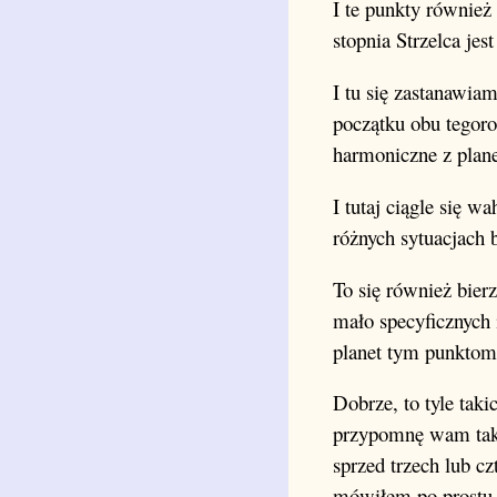
I te punkty również
stopnia Strzelca jes
I tu się zastanawia
początku obu tegor
harmoniczne z plane
I tutaj ciągle się 
różnych sytuacjach 
To się również bier
mało specyficznych 
planet tym punktom j
Dobrze, to tyle ta
przypomnę wam takie
sprzed trzech lub cz
mówiłem po prostu o