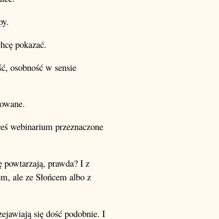
py.
chcę pokazać.
ć, osobność w sensie
gowane.
óreś webinarium przeznaczone
ię powtarzają, prawda? I z
em, ale ze Słońcem albo z
rzejawiają się dość podobnie. I