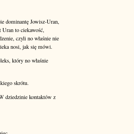
opie dominantę Jowisz-Uran,
t Uran to ciekawość,
zenie, czyli no właśnie nie
ieka nosi, jak się mówi.
pleks, który no właśnie
kiego skrótu.
W dziedzinie kontaktów z
niec.