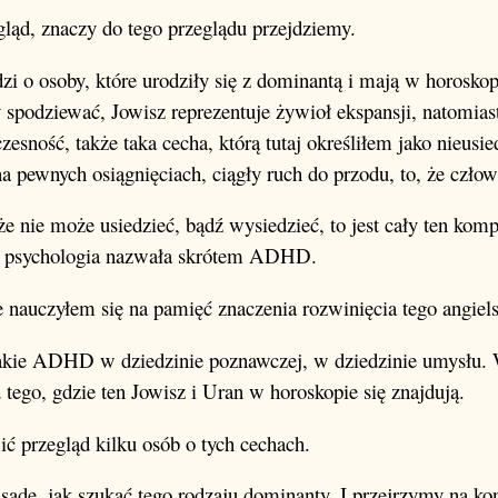
egląd, znaczy do tego przeglądu przejdziemy.
dzi o osoby, które urodziły się z dominantą i mają w horosk
ży spodziewać, Jowisz reprezentuje żywioł ekspansji, natomias
sność, także taka cecha, którą tutaj określiłem jako nieusied
a pewnych osiągnięciach, ciągły ruch do przodu, to, że człow
 że nie może usiedzieć, bądź wysiedzieć, to jest cały ten kom
 psychologia nazwała skrótem ADHD.
e nauczyłem się na pamięć znaczenia rozwinięcia tego angiels
 takie ADHD w dziedzinie poznawczej, w dziedzinie umysłu. 
 tego, gdzie ten Jowisz i Uran w horoskopie się znajdują.
ić przegląd kilku osób o tych cechach.
asadę, jak szukać tego rodzaju dominanty. I przejrzymy na ko