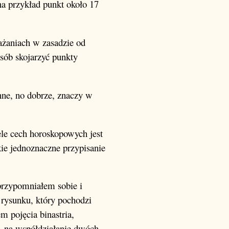
na przykład punkt około 17
ażaniach w zasadzie od
sób skojarzyć punkty
nne, no dobrze, znaczy w
ele cech horoskopowych jest
ie jednoznaczne przypisanie
przypomniałem sobie i
a rysunku, który pochodzi
em pojęcia binastria,
, na współdziałanie dwóch