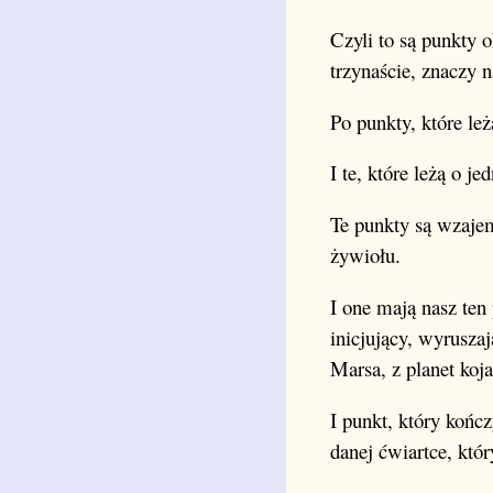
Czyli to są punkty 
trzynaście, znaczy 
Po punkty, które le
I te, które leżą o 
Te punkty są wzaje
żywiołu.
I one mają nasz ten
inicjujący, wyrusza
Marsa, z planet koja
I punkt, który kończ
danej ćwiartce, któr