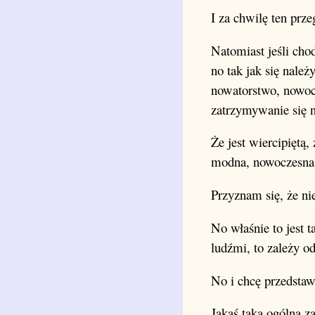
I za chwilę ten prz
Natomiast jeśli cho
no tak jak się nale
nowatorstwo, nowocze
zatrzymywanie się n
Że jest wiercipiętą,
modna, nowoczesna
Przyznam się, że ni
No właśnie to jest
ludźmi, to zależy od
No i chcę przedstaw
Jakąś taką ogólną z