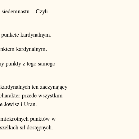
 siedemnastu... Czyli
po punkcie kardynalnym.
 punktem kardynalnym.
my punkty z tego samego
w kardynalnych ten zaczynający
 charakter przede wszystkim
że Jowisz i Uran.
siedmiokrotnych punktów w
szelkich sił dostępnych.