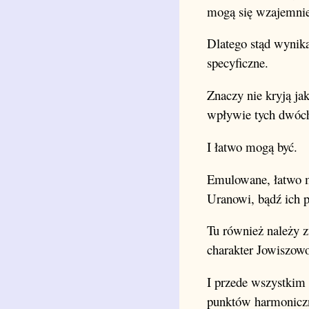
mogą się wzajemnie
Dlatego stąd wynika
specyficzne.
Znaczy nie kryją jak
wpływie tych dwóch 
I łatwo mogą być.
Emulowane, łatwo m
Uranowi, bądź ich p
Tu również należy z
charakter Jowiszowo
I przede wszystkim 
punktów harmoniczn