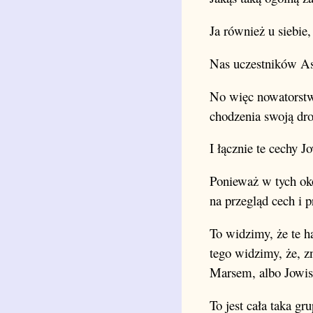
Ja również u siebie
Nas uczestników Ast
No więc nowatorstw
chodzenia swoją dro
I łącznie te cechy 
Ponieważ w tych oko
na przegląd cech i 
To widzimy, że te ha
tego widzimy, że, z
Marsem, albo Jowis
To jest cała taka gr