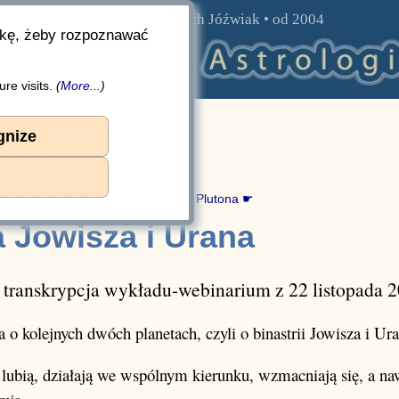
prowadzi
Wojciech Jóźwiak
• od 2004
rkę, żeby rozpoznawać
re visits.
(
More...
)
óźwiak. Cykl:
Binastrie
gnize
.: 44
na
n: na krawędzi
|
Binastria Jowisza i Plutona ☛
a Jowisza i Urana
 transkrypcja wykładu-webinarium z 22 listopada 2
 o kolejnych dwóch planetach, czyli o binastrii Jowisza i Ura
ę lubią, działają we wspólnym kierunku, wzmacniają się, a na