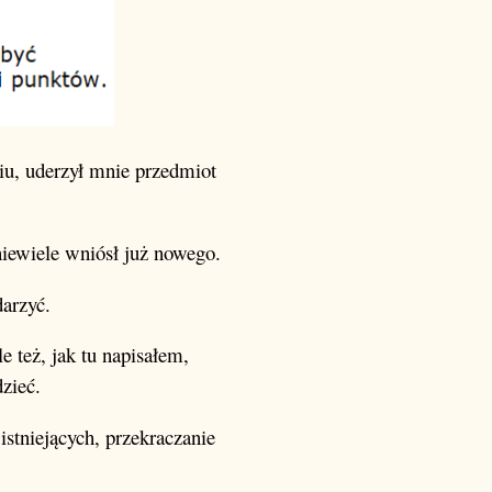
iu, uderzył mnie przedmiot
iewiele wniósł już nowego.
arzyć.
e też, jak tu napisałem,
zieć.
istniejących, przekraczanie