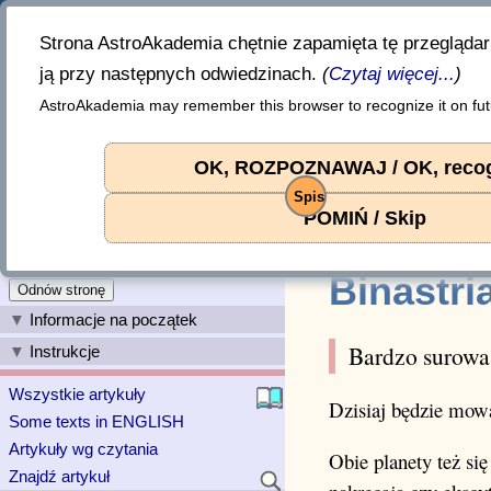
«
Akademia Astrologii
Strona AstroAkademia chętnie zapamięta tę przegląda
prowadzi
Wojciech Jóźwiak
ją przy następnych odwiedzinach.
(
Czytaj więcej...
)
AstroAkademia may remember this browser to recognize it on futu
2026-08-07 09:31:01.966 +00:00
Binastria Jowisza i Urana
2023-11-23. Wojciech J
OK, ROZPOZNAWAJ / OK, reco
Dostęp: wolny.
Liczba czytań od 2024 r
Spis
Zaloguj
Binastria Jowisza i Ura
POMIŃ / Skip
Rejestracja
☚ Binastria Uran-Pluto
Zaloguj przez Google
Binastri
Odnów stronę
Informacje na początek
Bardzo surowa
Instrukcje
Wszystkie artykuły
Dzisiaj będzie mowa
Some texts in ENGLISH
Artykuły wg czytania
Obie planety też si
Znajdź artykuł