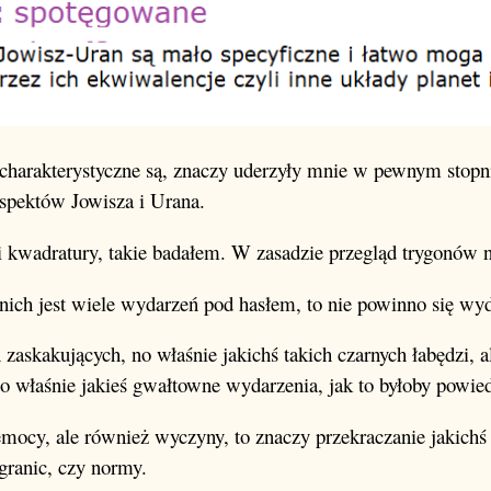
charakterystyczne są, znaczy uderzyły mnie w pewnym stopn
spektów Jowisza i Urana.
 kwadratury, takie badałem. W zasadzie przegląd trygonów n
ich jest wiele wydarzeń pod hasłem, to nie powinno się wyd
askakujących, no właśnie jakichś takich czarnych łabędzi, al
no właśnie jakieś gwałtowne wydarzenia, jak to byłoby powied
zemocy, ale również wyczyny, to znaczy przekraczanie jakichś 
 granic, czy normy.