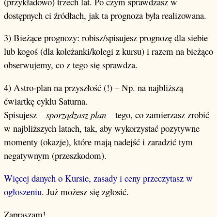
(przykładowo) trzech lat. Po czym sprawdzasz w
dostępnych ci źródłach, jak ta prognoza była realizowana.
3) Bieżące prognozy: robisz/spisujesz prognozę dla siebie
lub kogoś (dla koleżanki/kolegi z kursu) i razem na bieżąco
obserwujemy, co z tego się sprawdza.
4) Astro-plan na przyszłość (!) – Np. na najbliższą
ćwiartkę cyklu Saturna.
Spisujesz –
sporządzasz plan
– tego, co zamierzasz zrobić
w najbliższych latach, tak, aby wykorzystać pozytywne
momenty (okazje), które mają nadejść i zaradzić tym
negatywnym (przeszkodom).
Więcej danych o Kursie, zasady i ceny przeczytasz w
ogłoszeniu
. Już możesz się zgłosić.
Zapraszam!