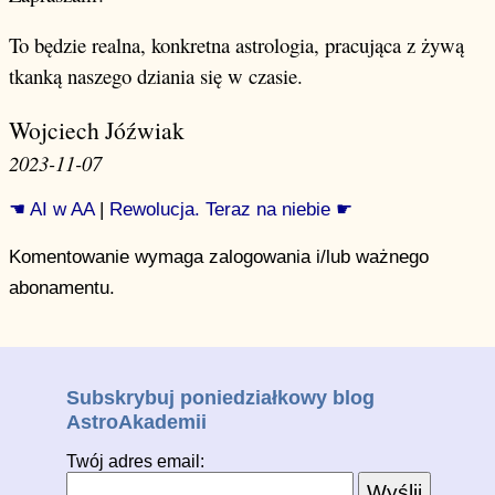
To będzie realna, konkretna astrologia, pracująca z żywą
tkanką naszego dziania się w czasie.
Wojciech Jóźwiak
2023-11-07
☚ AI w AA
|
Rewolucja. Teraz na niebie ☛
Komentowanie wymaga zalogowania i/lub ważnego
abonamentu.