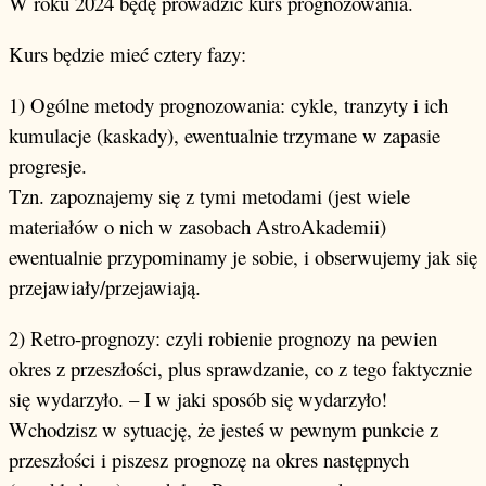
W roku 2024 będę prowadzić kurs prognozowania.
Kurs będzie mieć cztery fazy:
1) Ogólne metody prognozowania: cykle, tranzyty i ich
kumulacje (kaskady), ewentualnie trzymane w zapasie
progresje.
Tzn. zapoznajemy się z tymi metodami (jest wiele
materiałów o nich w zasobach AstroAkademii)
ewentualnie przypominamy je sobie, i obserwujemy jak się
przejawiały/przejawiają.
2) Retro-prognozy: czyli robienie prognozy na pewien
okres z przeszłości, plus sprawdzanie, co z tego faktycznie
się wydarzyło. – I w jaki sposób się wydarzyło!
Wchodzisz w sytuację, że jesteś w pewnym punkcie z
przeszłości i piszesz prognozę na okres następnych