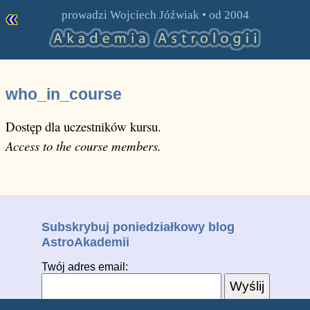
«
prowadzi
Wojciech Jóźwiak
• od 2004
who_in_course
Dostęp dla uczestników kursu.
Access to the course members.