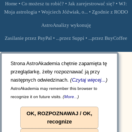
Home
•
Co możesz tu robić?
•
Jak zarejestrować się?
•
WJ:
Moja astrologia
•
Wojciech Jóźwiak, o...
•
Zgodnie z RODO
AstroAnalizy wykonuję
Zasilanie przez PayPal
•
...przez Suppi
•
...przez BuyCoffee
Strona AstroAkademia chętnie zapamięta tę
przeglądarkę, żeby rozpoznawać ją przy
następnych odwiedzinach.
(
Czytaj więcej...
)
AstroAkademia may remember this browser to
recognize it on future visits.
(
More...
)
OK, ROZPOZNAWAJ / OK,
recognize